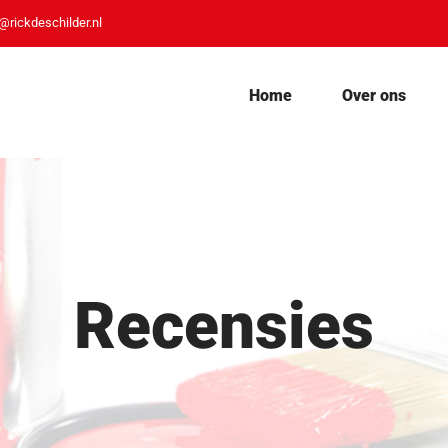
@rickdeschilder.nl
Home
Over ons
Recensies