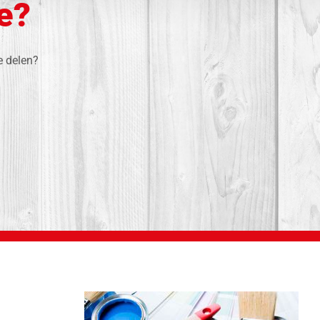
te?
e delen?