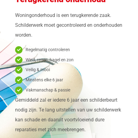
Woningonderhoud is een terugkerende zaak.
Schilderwerk moet gecontroleerd en onderhouden
worden.
Regelmatig controleren
Wind, regen, hagel en zon
Veilig & mooi
Minstens elke 6 jaar
Vakmanschap & passie
Gemiddeld zal er iedere 6 jaar een schilderbeurt
nodig zijn. Te lang uitstellen van uw schilderwerk
kan schade en daaruit voortvloeiend dure
reparaties met zich meebrengen.