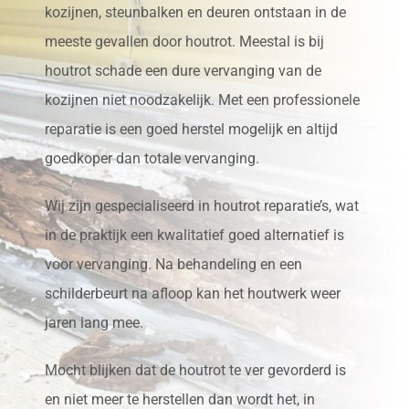
kozijnen, steunbalken en deuren ontstaan in de
meeste gevallen door houtrot. Meestal is bij
houtrot schade een dure vervanging van de
kozijnen niet noodzakelijk. Met een professionele
reparatie is een goed herstel mogelijk en altijd
goedkoper dan totale vervanging.
Wij zijn gespecialiseerd in houtrot reparatie’s, wat
in de praktijk een kwalitatief goed alternatief is
voor vervanging. Na behandeling en een
schilderbeurt na afloop kan het houtwerk weer
jaren lang mee.
Mocht blijken dat de houtrot te ver gevorderd is
en niet meer te herstellen dan wordt het, in