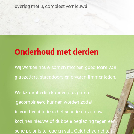
overleg met u, compleet vernieuwd.
Onderhoud met derden
Wij werken nauw samen met een goed team van
glaszetters, stucadoors en ervaren timmerlieden.
Werkzaamheden kunnen dus prima
gecombineerd kunnen worden zodat
bijvoorbeeld tijdens het schilderen van uw
kozijnen nieuwe of dubbele beglazing tegen een
scherpe prijs te regelen valt. Ook het verrichten