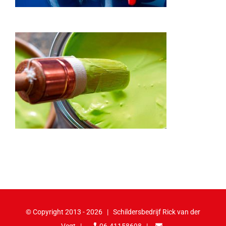
© Copyright 2013 -
2026 | Schildersbedrijf Rick van der
Vegt |
06-41158698
|